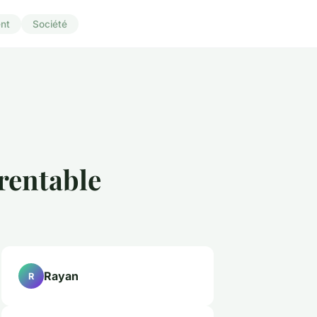
nt
Société
 rentable
Rayan
R