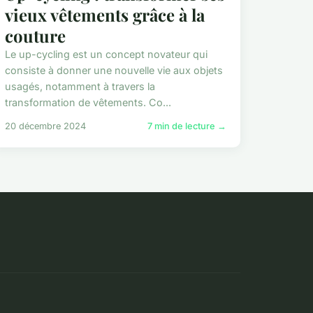
vieux vêtements grâce à la
couture
Le up-cycling est un concept novateur qui
consiste à donner une nouvelle vie aux objets
usagés, notamment à travers la
transformation de vêtements. Co...
20 décembre 2024
7 min de lecture →