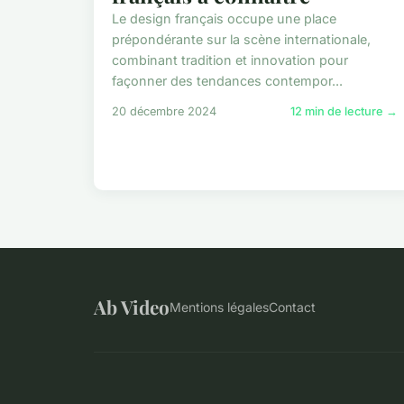
Le design français occupe une place
prépondérante sur la scène internationale,
combinant tradition et innovation pour
façonner des tendances contempor...
20 décembre 2024
12 min de lecture →
Ab Video
Mentions légales
Contact