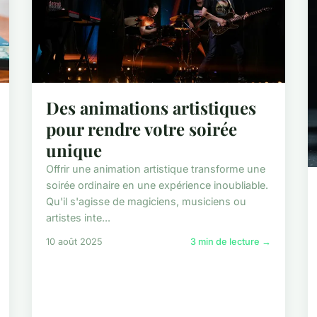
Des animations artistiques
pour rendre votre soirée
unique
Offrir une animation artistique transforme une
soirée ordinaire en une expérience inoubliable.
Qu'il s'agisse de magiciens, musiciens ou
artistes inte...
10 août 2025
3 min de lecture →