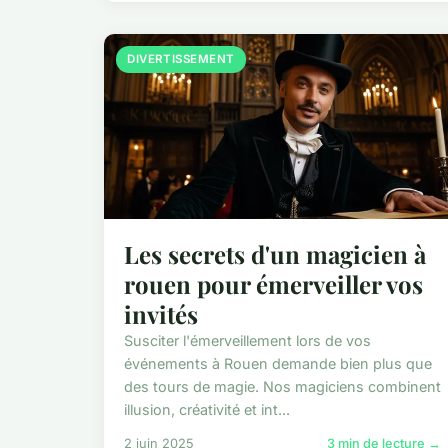
DIVERTISSEMENT
Les secrets d'un magicien à
rouen pour émerveiller vos
invités
Susciter l'émerveillement lors de vos
événements à Rouen demande bien plus que
des tours de magie. Nos magiciens combinent
illusion, créativité et int...
2 juin 2025
3 min de lecture →