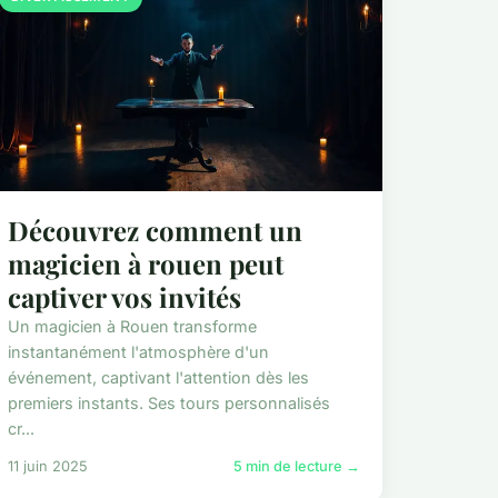
Découvrez comment un
magicien à rouen peut
captiver vos invités
Un magicien à Rouen transforme
instantanément l'atmosphère d'un
événement, captivant l'attention dès les
premiers instants. Ses tours personnalisés
cr...
11 juin 2025
5 min de lecture →