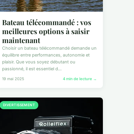
Bateau télécommandé : vos
meilleures options à saisir
maintenant
Choisir un bateau télécommandé demande un
équilibre entre performances, autonomie et
plaisir. Que vous soyez débutant ou
passionné, il est essentiel d...
19 mai 2025
4 min de lecture →
DIVERTISSEMENT