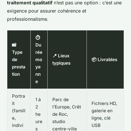
traitement qualitatif
n’est pas une option : c’est une
exigence pour assurer cohérence et
professionnalisme.
⏱️
📸
Du
Type
rée
📍 Lieux
de
mo
📦 Livrables
typiques
presta
ye
tion
nn
e
Portra
1 à
Parc de
it
Fichiers HD,
2
l’Europe, Crêt
(famill
galerie en
he
de Roc,
e,
ligne, clé
ure
studio
indivi
USB
s
centre-ville