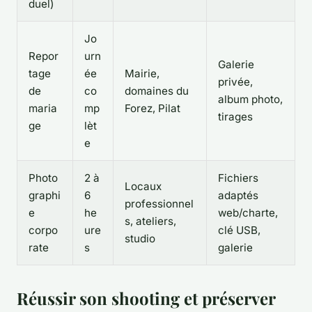
duel)
Jo
Repor
urn
Galerie
tage
ée
Mairie,
privée,
de
co
domaines du
album photo,
maria
mp
Forez, Pilat
tirages
ge
lèt
e
Photo
2 à
Fichiers
Locaux
graphi
6
adaptés
professionnel
e
he
web/charte,
s, ateliers,
corpo
ure
clé USB,
studio
rate
s
galerie
Réussir son shooting et préserver